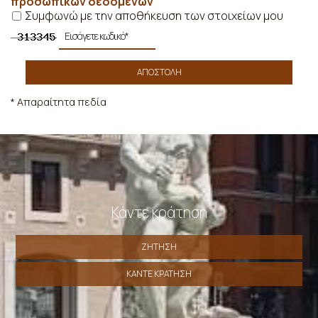
προσωπικών δεδομένων
Συμφωνώ με την αποθήκευση των στοιχείων μου
ΑΠΟΣΤΟΛΉ
* Απαραίτητα πεδία
Κάντε κράτηση
ΖΉΤΗΣΗ
ΚΆΝΤΕ ΚΡΆΤΗΣΗ