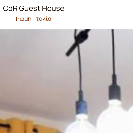
CdR Guest House
Ρώμη, Ιταλία