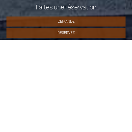
Faites une réservation
DEMANDE
RESERVEZ
» Chambre Double Deluxe
» Chambre Double
Supérieure
» Chambre simple
SHARE
IMPRIMER
Contactez nous