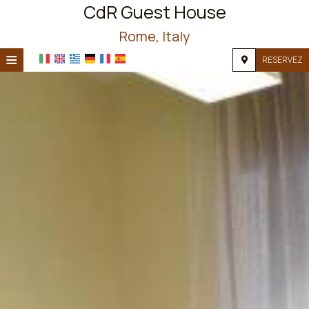
CdR Guest House
Rome, Italy
≡
RESERVEZ
ACCUEIL
EMPLACEMENT
HÉBERGEMENT
INSTALLATIONS
GALERIE
DEMANDE
CONTACT