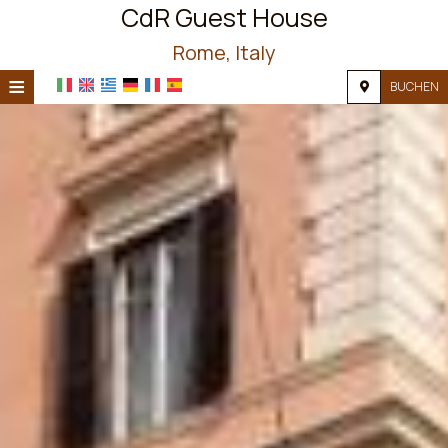
CdR Guest House
Rome, Italy
≡
BUCHEN
STARTSEITE
STANDORT
UNTERKUNFT
EINRICHTUNGEN
FOTOGALLERIE
NACHFRAGE
KONTAKT